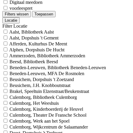
Digitaal meedoen
voorleespret
Filters wissen
Toepassen
Locatie
Filter Locatie
Aalst, Bibliotheek Aalst
Aalst, Dopshuis 't Gement
Afferden, Kulturhus De Meent
Alphen, Dorpshuis De Hucht
Ammerzoden, Bibliotheek Ammerzoden
Beesd, Bibliotheek Beesd
Beneden-Leeuwen, Bibliotheek Beneden-Leeuwen
Beneden-Leeuwen, MFA De Rosmolen
Beusichem, Dorpshuis 't Zoetzand
Beusichem, J.H. Knobboutstraat
Brakel, Speeltuin Elzenstraat/Beukenstraat
Culemborg, Bibliotheek Culemborg
Culemborg, Het Weeshuis
Culemborg, Kinderboerderij de Heuvel
Culemborg, Theater De Fransche School
Culemborg, Werk aan het Spoel
Culemborg, Wijkcentrum de Salaamander
Deest, Dorpshuis 't Trefpunt