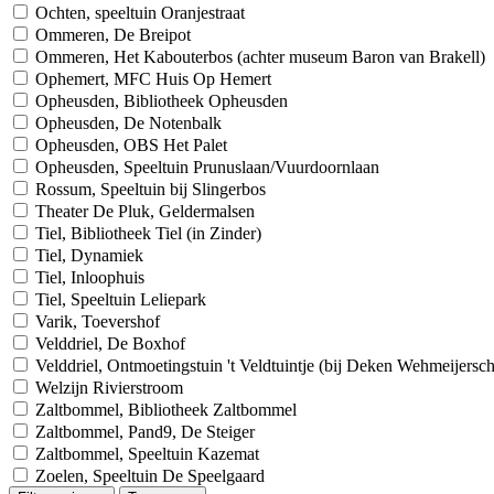
Ochten, speeltuin Oranjestraat
Ommeren, De Breipot
Ommeren, Het Kabouterbos (achter museum Baron van Brakell)
Ophemert, MFC Huis Op Hemert
Opheusden, Bibliotheek Opheusden
Opheusden, De Notenbalk
Opheusden, OBS Het Palet
Opheusden, Speeltuin Prunuslaan/Vuurdoornlaan
Rossum, Speeltuin bij Slingerbos
Theater De Pluk, Geldermalsen
Tiel, Bibliotheek Tiel (in Zinder)
Tiel, Dynamiek
Tiel, Inloophuis
Tiel, Speeltuin Leliepark
Varik, Toevershof
Velddriel, De Boxhof
Velddriel, Ontmoetingstuin 't Veldtuintje (bij Deken Wehmeijersc
Welzijn Rivierstroom
Zaltbommel, Bibliotheek Zaltbommel
Zaltbommel, Pand9, De Steiger
Zaltbommel, Speeltuin Kazemat
Zoelen, Speeltuin De Speelgaard