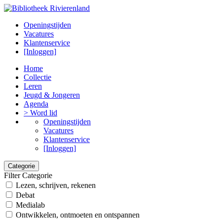
Openingstijden
Vacatures
Klantenservice
[Inloggen]
Home
Collectie
Leren
Jeugd & Jongeren
Agenda
> Word lid
Openingstijden
Vacatures
Klantenservice
[Inloggen]
Categorie
Filter Categorie
Lezen, schrijven, rekenen
Debat
Medialab
Ontwikkelen, ontmoeten en ontspannen