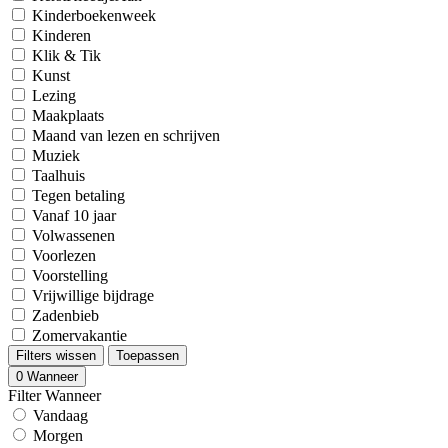
Kinderboekenweek
Kinderen
Klik & Tik
Kunst
Lezing
Maakplaats
Maand van lezen en schrijven
Muziek
Taalhuis
Tegen betaling
Vanaf 10 jaar
Volwassenen
Voorlezen
Voorstelling
Vrijwillige bijdrage
Zadenbieb
Zomervakantie
Filters wissen
Toepassen
0
Wanneer
Filter Wanneer
Vandaag
Morgen