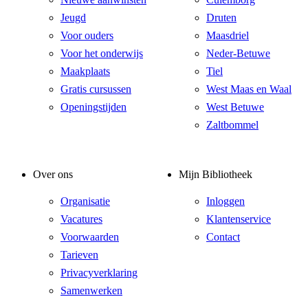
Jeugd
Druten
Voor ouders
Maasdriel
Voor het onderwijs
Neder-Betuwe
Maakplaats
Tiel
Gratis cursussen
West Maas en Waal
Openingstijden
West Betuwe
Zaltbommel
Over ons
Mijn Bibliotheek
Organisatie
Inloggen
Vacatures
Klantenservice
Voorwaarden
Contact
Tarieven
Privacyverklaring
Samenwerken