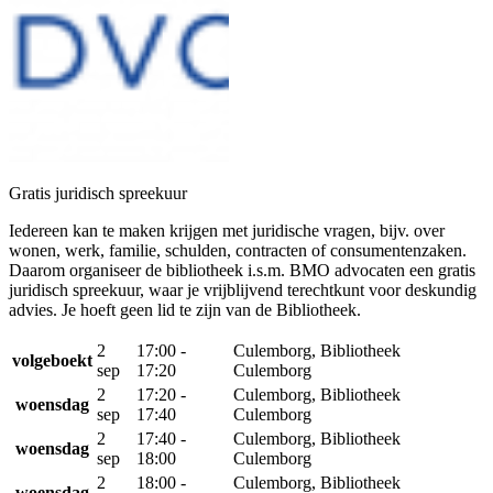
Gratis juridisch spreekuur
Iedereen kan te maken krijgen met juridische vragen, bijv. over
wonen, werk, familie, schulden, contracten of consumentenzaken.
Daarom organiseer de bibliotheek i.s.m. BMO advocaten een gratis
juridisch spreekuur, waar je vrijblijvend terechtkunt voor deskundig
advies. Je hoeft geen lid te zijn van de Bibliotheek.
2
17:00 -
Culemborg, Bibliotheek
volgeboekt
sep
17:20
Culemborg
2
17:20 -
Culemborg, Bibliotheek
woensdag
sep
17:40
Culemborg
2
17:40 -
Culemborg, Bibliotheek
woensdag
sep
18:00
Culemborg
2
18:00 -
Culemborg, Bibliotheek
woensdag