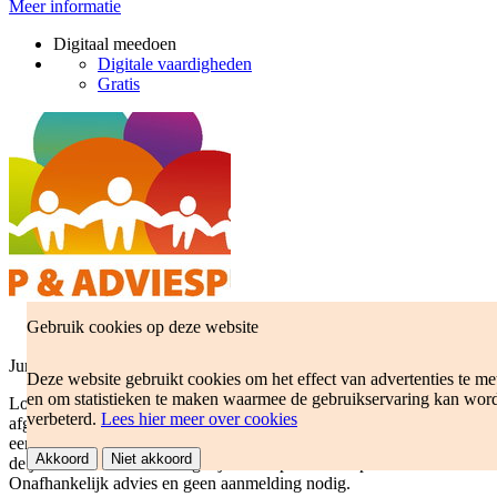
Meer informatie
Digitaal meedoen
Digitale vaardigheden
Gratis
Gebruik cookies op deze website
Juridische ondersteuning bij het Hulp & Adviespunt
Deze website gebruikt cookies om het effect van advertenties te me
en om statistieken te maken waarmee de gebruikservaring kan wor
Loop je vast op een toeslag die wordt stopgezet, een aanvraag die is
verbeterd.
Lees hier meer over cookies
afgewezen of weet je niet welke regelingen je kunt aanvragen met
een laaginkomen, voor WMO of jeugdhulp. Dan kun je terecht bij
Akkoord
Niet akkoord
de juridische ondersteuning bij het Hulp & Adviespunt.
Onafhankelijk advies en geen aanmelding nodig.