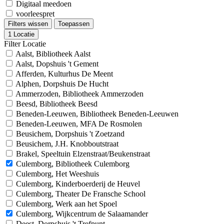
Digitaal meedoen
voorleespret
Filters wissen
Toepassen
1
Locatie
Filter Locatie
Aalst, Bibliotheek Aalst
Aalst, Dopshuis 't Gement
Afferden, Kulturhus De Meent
Alphen, Dorpshuis De Hucht
Ammerzoden, Bibliotheek Ammerzoden
Beesd, Bibliotheek Beesd
Beneden-Leeuwen, Bibliotheek Beneden-Leeuwen
Beneden-Leeuwen, MFA De Rosmolen
Beusichem, Dorpshuis 't Zoetzand
Beusichem, J.H. Knobboutstraat
Brakel, Speeltuin Elzenstraat/Beukenstraat
Culemborg, Bibliotheek Culemborg
Culemborg, Het Weeshuis
Culemborg, Kinderboerderij de Heuvel
Culemborg, Theater De Fransche School
Culemborg, Werk aan het Spoel
Culemborg, Wijkcentrum de Salaamander
Deest, Dorpshuis 't Trefpunt