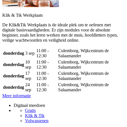
Klik & Tik Werkplaats
De Klik&Tik Werkplaats is de ideale plek om te oefenen met
digitale basisvaardigheden. Er zijn modules voor de absolute
beginner, zoals het leren werken met de muis, hoofdletters typen,
veilige wachtwoorden en veiligheid online.
11:00 -
Culemborg, Wijkcentrum de
donderdag
3 sep
12:30
Salaamander
10
11:00 -
Culemborg, Wijkcentrum de
donderdag
sep
12:30
Salaamander
17
11:00 -
Culemborg, Wijkcentrum de
donderdag
sep
12:30
Salaamander
24
11:00 -
Culemborg, Wijkcentrum de
donderdag
sep
12:30
Salaamander
Meer informatie
Digitaal meedoen
Gratis
Klik & Tik
Volwassenen