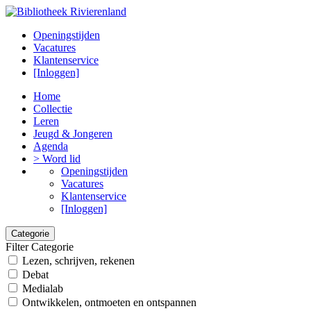
Openingstijden
Vacatures
Klantenservice
[Inloggen]
Home
Collectie
Leren
Jeugd & Jongeren
Agenda
> Word lid
Openingstijden
Vacatures
Klantenservice
[Inloggen]
Categorie
Filter Categorie
Lezen, schrijven, rekenen
Debat
Medialab
Ontwikkelen, ontmoeten en ontspannen