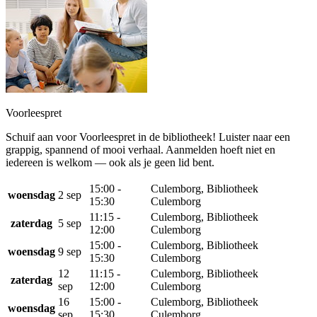
Voorleespret
Schuif aan voor Voorleespret in de bibliotheek! Luister naar een
grappig, spannend of mooi verhaal. Aanmelden hoeft niet en
iedereen is welkom — ook als je geen lid bent.
15:00 -
Culemborg, Bibliotheek
woensdag
2 sep
15:30
Culemborg
11:15 -
Culemborg, Bibliotheek
zaterdag
5 sep
12:00
Culemborg
15:00 -
Culemborg, Bibliotheek
woensdag
9 sep
15:30
Culemborg
12
11:15 -
Culemborg, Bibliotheek
zaterdag
sep
12:00
Culemborg
16
15:00 -
Culemborg, Bibliotheek
woensdag
sep
15:30
Culemborg