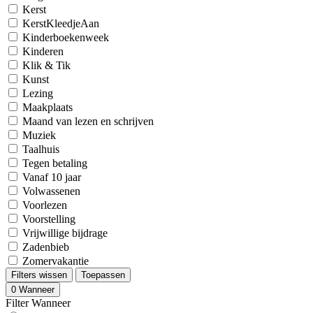
Kerst
KerstKleedjeAan
Kinderboekenweek
Kinderen
Klik & Tik
Kunst
Lezing
Maakplaats
Maand van lezen en schrijven
Muziek
Taalhuis
Tegen betaling
Vanaf 10 jaar
Volwassenen
Voorlezen
Voorstelling
Vrijwillige bijdrage
Zadenbieb
Zomervakantie
Filters wissen
Toepassen
0
Wanneer
Filter Wanneer