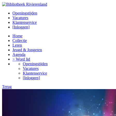
Openingstijden
Vacatures
Klantenservice
[Inloggen]
Home
Collectie
Leren
Jeugd & Jongeren
Agenda
> Word lid
Openingstijden
Vacatures
Klantenservice
[Inloggen]
Terug