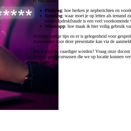
er een aantal:
Phishing
: hoe herken je nepberichten en voorko
Spoofing
: waar moet je op letten als iemand 
bankhelpdeskfraude is een veel voorkomende 
Whatsapp
: hoe maak ik hier veilig gebruik v
Je krijgt nuttige tips en er is gelegenheid voor gespre
Aanmelden voor deze presentatie kan via de aanmeld
Wil je digitaal vaardiger worden? Vraag onze docent
diverse gratis cursussen die we op locatie kunnen ver
telefonie.