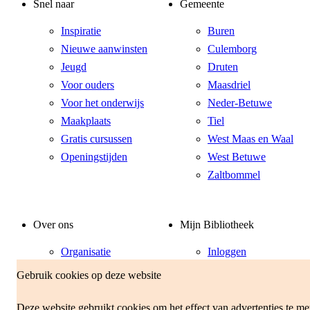
Snel naar
Gemeente
Inspiratie
Buren
Nieuwe aanwinsten
Culemborg
Jeugd
Druten
Voor ouders
Maasdriel
Voor het onderwijs
Neder-Betuwe
Maakplaats
Tiel
Gratis cursussen
West Maas en Waal
Openingstijden
West Betuwe
Zaltbommel
Over ons
Mijn Bibliotheek
Organisatie
Inloggen
Vacatures
Klantenservice
Gebruik cookies op deze website
Voorwaarden
Contact
Tarieven
Deze website gebruikt cookies om het effect van advertenties te me