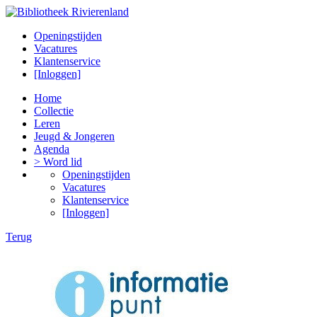
Openingstijden
Vacatures
Klantenservice
[Inloggen]
Home
Collectie
Leren
Jeugd & Jongeren
Agenda
> Word lid
Openingstijden
Vacatures
Klantenservice
[Inloggen]
Terug