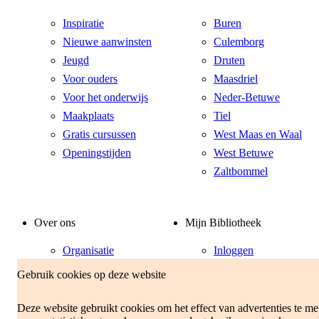
Inspiratie
Buren
Nieuwe aanwinsten
Culemborg
Jeugd
Druten
Voor ouders
Maasdriel
Voor het onderwijs
Neder-Betuwe
Maakplaats
Tiel
Gratis cursussen
West Maas en Waal
Openingstijden
West Betuwe
Zaltbommel
Over ons
Mijn Bibliotheek
Organisatie
Inloggen
Vacatures
Klantenservice
Gebruik cookies op deze website
Voorwaarden
Contact
Tarieven
Deze website gebruikt cookies om het effect van advertenties te me