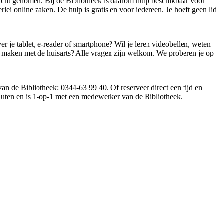
vlucht genomen. Bij de Bibliotheek is daarom hulp beschikbaar voor
erlei online zaken. De hulp is gratis en voor iedereen. Je hoeft geen lid
r je tablet, e-reader of smartphone? Wil je leren videobellen, weten
k maken met de huisarts? Alle vragen zijn welkom. We proberen je op
an de Bibliotheek: 0344-63 99 40. Of reserveer direct een tijd en
inuten en is 1-op-1 met een medewerker van de Bibliotheek.