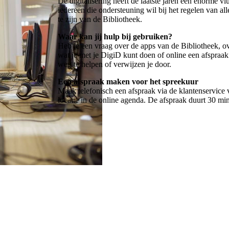
De digitalisering heeft de laatste jaren een enorme 
iedereen die ondersteuning wil bij het regelen van all
te zijn van de Bibliotheek.
Waar kan jij hulp bij gebruiken?
Heb je een vraag over de apps van de Bibliotheek, ove
wat je met je DigiD kunt doen of online een afspraa
weg te helpen of verwijzen je door.
Een afspraak maken voor het spreekuur
Maak telefonisch een afspraak via de klantenservice v
locatie in de online agenda. De afspraak duurt 30 m