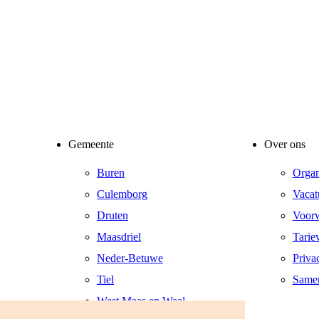
Gemeente
Over ons
Buren
Organ
Culemborg
Vacat
Druten
Voor
Maasdriel
Tarie
Neder-Betuwe
Priva
Tiel
Same
West Maas en Waal