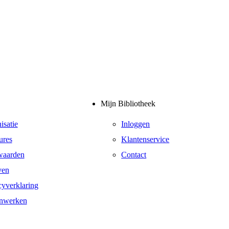
Mijn Bibliotheek
isatie
Inloggen
ures
Klantenservice
waarden
Contact
ven
cyverklaring
nwerken