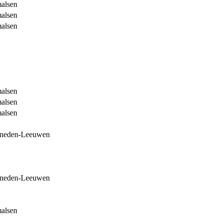
malsen
malsen
malsen
malsen
malsen
malsen
eneden-Leeuwen
eneden-Leeuwen
malsen