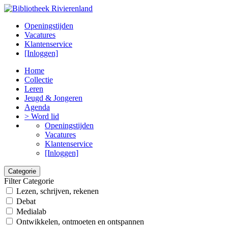
Openingstijden
Vacatures
Klantenservice
[Inloggen]
Home
Collectie
Leren
Jeugd & Jongeren
Agenda
> Word lid
Openingstijden
Vacatures
Klantenservice
[Inloggen]
Categorie
Filter Categorie
Lezen, schrijven, rekenen
Debat
Medialab
Ontwikkelen, ontmoeten en ontspannen