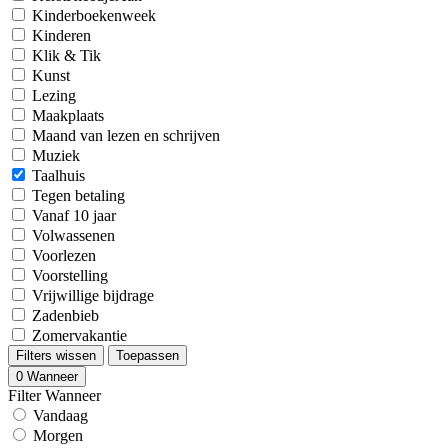
Kinderboekenweek
Kinderen
Klik & Tik
Kunst
Lezing
Maakplaats
Maand van lezen en schrijven
Muziek
Taalhuis
Tegen betaling
Vanaf 10 jaar
Volwassenen
Voorlezen
Voorstelling
Vrijwillige bijdrage
Zadenbieb
Zomervakantie
Filters wissen
Toepassen
0
Wanneer
Filter Wanneer
Vandaag
Morgen