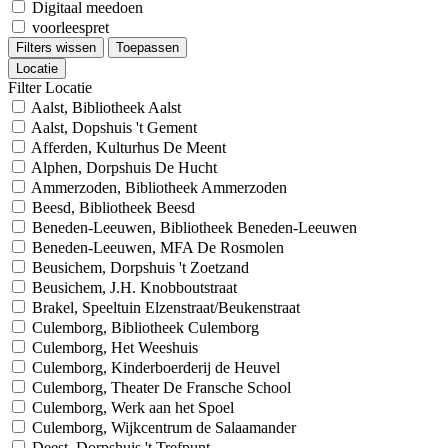
Digitaal meedoen
voorleespret
Filters wissen
Toepassen
Locatie
Filter Locatie
Aalst, Bibliotheek Aalst
Aalst, Dopshuis 't Gement
Afferden, Kulturhus De Meent
Alphen, Dorpshuis De Hucht
Ammerzoden, Bibliotheek Ammerzoden
Beesd, Bibliotheek Beesd
Beneden-Leeuwen, Bibliotheek Beneden-Leeuwen
Beneden-Leeuwen, MFA De Rosmolen
Beusichem, Dorpshuis 't Zoetzand
Beusichem, J.H. Knobboutstraat
Brakel, Speeltuin Elzenstraat/Beukenstraat
Culemborg, Bibliotheek Culemborg
Culemborg, Het Weeshuis
Culemborg, Kinderboerderij de Heuvel
Culemborg, Theater De Fransche School
Culemborg, Werk aan het Spoel
Culemborg, Wijkcentrum de Salaamander
Deest, Dorpshuis 't Trefpunt