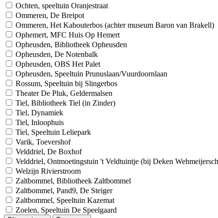
Ochten, speeltuin Oranjestraat
Ommeren, De Breipot
Ommeren, Het Kabouterbos (achter museum Baron van Brakell)
Ophemert, MFC Huis Op Hemert
Opheusden, Bibliotheek Opheusden
Opheusden, De Notenbalk
Opheusden, OBS Het Palet
Opheusden, Speeltuin Prunuslaan/Vuurdoornlaan
Rossum, Speeltuin bij Slingerbos
Theater De Pluk, Geldermalsen
Tiel, Bibliotheek Tiel (in Zinder)
Tiel, Dynamiek
Tiel, Inloophuis
Tiel, Speeltuin Leliepark
Varik, Toevershof
Velddriel, De Boxhof
Velddriel, Ontmoetingstuin 't Veldtuintje (bij Deken Wehmeijersc
Welzijn Rivierstroom
Zaltbommel, Bibliotheek Zaltbommel
Zaltbommel, Pand9, De Steiger
Zaltbommel, Speeltuin Kazemat
Zoelen, Speeltuin De Speelgaard