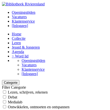
Openingstijden
Vacatures
Klantenservice
[Inloggen]
Home
Collectie
Leren
Jeugd & Jongeren
Agenda
> Word lid
Openingstijden
Vacatures
Klantenservice
[Inloggen]
Categorie
Filter Categorie
Lezen, schrijven, rekenen
Debat
Medialab
Ontwikkelen, ontmoeten en ontspannen