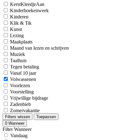
KerstKleedjeAan
Kinderboekenweek
Kinderen
Klik & Tik
Kunst
Lezing
Maakplaats
Maand van lezen en schrijven
Muziek
Taalhuis
Tegen betaling
Vanaf 10 jaar
Volwassenen
Voorlezen
Voorstelling
Vrijwillige bijdrage
Zadenbieb
Zomervakantie
Filters wissen
Toepassen
0
Wanneer
Filter Wanneer
Vandaag