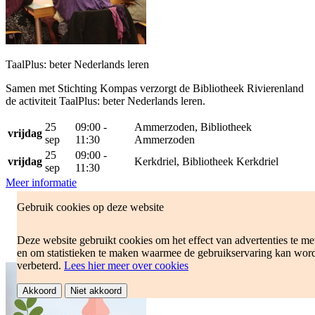
TaalPlus: beter Nederlands leren
Samen met Stichting Kompas verzorgt de Bibliotheek Rivierenland
de activiteit TaalPlus: beter Nederlands leren.
25
09:00 -
Ammerzoden, Bibliotheek
vrijdag
sep
11:30
Ammerzoden
25
09:00 -
vrijdag
Kerkdriel, Bibliotheek Kerkdriel
sep
11:30
Meer informatie
Lezen, schrijven, rekenen
Gebruik cookies op deze website
Taalhuis
Tegen betaling
Deze website gebruikt cookies om het effect van advertenties te me
Volwassenen
en om statistieken te maken waarmee de gebruikservaring kan wor
verbeterd.
Lees hier meer over cookies
Akkoord
Niet akkoord