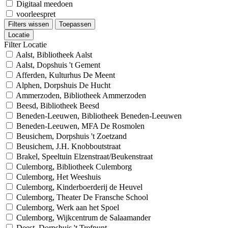
Digitaal meedoen
voorleespret
Filters wissen
Toepassen
Locatie
Filter Locatie
Aalst, Bibliotheek Aalst
Aalst, Dopshuis 't Gement
Afferden, Kulturhus De Meent
Alphen, Dorpshuis De Hucht
Ammerzoden, Bibliotheek Ammerzoden
Beesd, Bibliotheek Beesd
Beneden-Leeuwen, Bibliotheek Beneden-Leeuwen
Beneden-Leeuwen, MFA De Rosmolen
Beusichem, Dorpshuis 't Zoetzand
Beusichem, J.H. Knobboutstraat
Brakel, Speeltuin Elzenstraat/Beukenstraat
Culemborg, Bibliotheek Culemborg
Culemborg, Het Weeshuis
Culemborg, Kinderboerderij de Heuvel
Culemborg, Theater De Fransche School
Culemborg, Werk aan het Spoel
Culemborg, Wijkcentrum de Salaamander
Deest, Dorpshuis 't Trefpunt