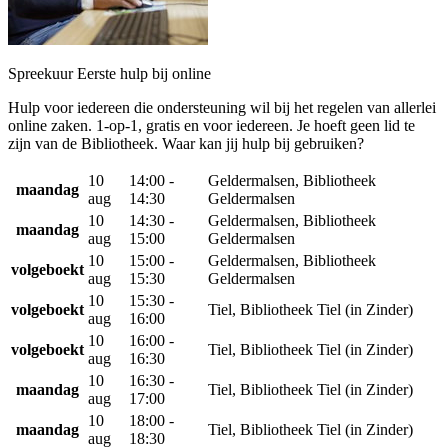
Spreekuur Eerste hulp bij online
Hulp voor iedereen die ondersteuning wil bij het regelen van allerlei
online zaken. 1-op-1, gratis en voor iedereen. Je hoeft geen lid te
zijn van de Bibliotheek. Waar kan jij hulp bij gebruiken?
10
14:00 -
Geldermalsen, Bibliotheek
maandag
aug
14:30
Geldermalsen
10
14:30 -
Geldermalsen, Bibliotheek
maandag
aug
15:00
Geldermalsen
10
15:00 -
Geldermalsen, Bibliotheek
volgeboekt
aug
15:30
Geldermalsen
10
15:30 -
volgeboekt
Tiel, Bibliotheek Tiel (in Zinder)
aug
16:00
10
16:00 -
volgeboekt
Tiel, Bibliotheek Tiel (in Zinder)
aug
16:30
10
16:30 -
maandag
Tiel, Bibliotheek Tiel (in Zinder)
aug
17:00
10
18:00 -
maandag
Tiel, Bibliotheek Tiel (in Zinder)
aug
18:30