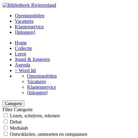
Openingstijden
Vacatures
Klantenservice
[Inloggen]
Home
Collectie
Leren
Jeugd & Jongeren
Agenda
> Word lid
Openingstijden
Vacatures
Klantenservice
[Inloggen]
Categorie
Filter Categorie
Lezen, schrijven, rekenen
Debat
Medialab
Ontwikkelen, ontmoeten en ontspannen