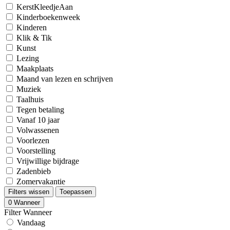
KerstKleedjeAan
Kinderboekenweek
Kinderen
Klik & Tik
Kunst
Lezing
Maakplaats
Maand van lezen en schrijven
Muziek
Taalhuis
Tegen betaling
Vanaf 10 jaar
Volwassenen
Voorlezen
Voorstelling
Vrijwillige bijdrage
Zadenbieb
Zomervakantie
Filters wissen
Toepassen
0
Wanneer
Filter Wanneer
Vandaag