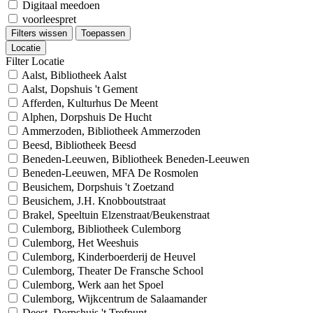
Digitaal meedoen
voorleespret
Filters wissen
Toepassen
Locatie
Filter Locatie
Aalst, Bibliotheek Aalst
Aalst, Dopshuis 't Gement
Afferden, Kulturhus De Meent
Alphen, Dorpshuis De Hucht
Ammerzoden, Bibliotheek Ammerzoden
Beesd, Bibliotheek Beesd
Beneden-Leeuwen, Bibliotheek Beneden-Leeuwen
Beneden-Leeuwen, MFA De Rosmolen
Beusichem, Dorpshuis 't Zoetzand
Beusichem, J.H. Knobboutstraat
Brakel, Speeltuin Elzenstraat/Beukenstraat
Culemborg, Bibliotheek Culemborg
Culemborg, Het Weeshuis
Culemborg, Kinderboerderij de Heuvel
Culemborg, Theater De Fransche School
Culemborg, Werk aan het Spoel
Culemborg, Wijkcentrum de Salaamander
Deest, Dorpshuis 't Trefpunt