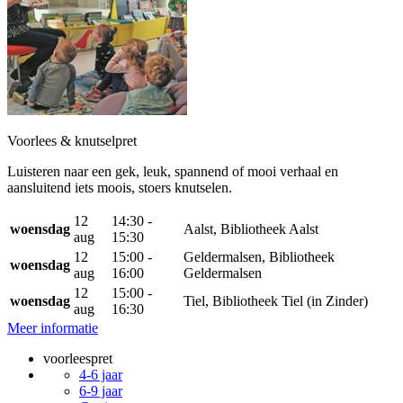
Voorlees & knutselpret
Luisteren naar een gek, leuk, spannend of mooi verhaal en
aansluitend iets moois, stoers knutselen.
12
14:30 -
woensdag
Aalst, Bibliotheek Aalst
aug
15:30
12
15:00 -
Geldermalsen, Bibliotheek
woensdag
aug
16:00
Geldermalsen
12
15:00 -
woensdag
Tiel, Bibliotheek Tiel (in Zinder)
aug
16:30
Meer informatie
voorleespret
4-6 jaar
6-9 jaar