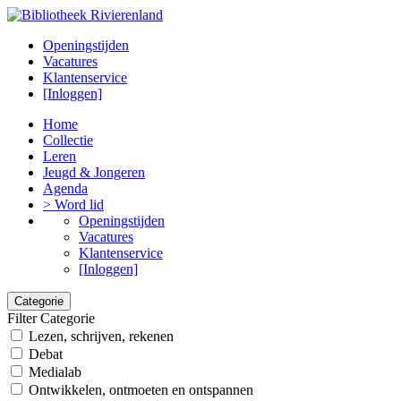
Openingstijden
Vacatures
Klantenservice
[Inloggen]
Home
Collectie
Leren
Jeugd & Jongeren
Agenda
> Word lid
Openingstijden
Vacatures
Klantenservice
[Inloggen]
Categorie
Filter Categorie
Lezen, schrijven, rekenen
Debat
Medialab
Ontwikkelen, ontmoeten en ontspannen