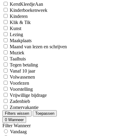
KerstKleedjeAan
Kinderboekenweek
Kinderen
Klik & Tik
Kunst
Lezing
Maakplaats
Maand van lezen en schrijven
Muziek
Taalhuis
Tegen betaling
Vanaf 10 jaar
Volwassenen
Voorlezen
Voorstelling
Vrijwillige bijdrage
Zadenbieb
Zomervakantie
Filters wissen
Toepassen
0
Wanneer
Filter Wanneer
Vandaag