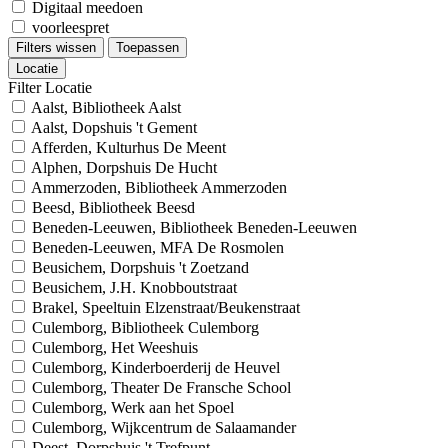
Digitaal meedoen
voorleespret
Filters wissen
Toepassen
Locatie
Filter Locatie
Aalst, Bibliotheek Aalst
Aalst, Dopshuis 't Gement
Afferden, Kulturhus De Meent
Alphen, Dorpshuis De Hucht
Ammerzoden, Bibliotheek Ammerzoden
Beesd, Bibliotheek Beesd
Beneden-Leeuwen, Bibliotheek Beneden-Leeuwen
Beneden-Leeuwen, MFA De Rosmolen
Beusichem, Dorpshuis 't Zoetzand
Beusichem, J.H. Knobboutstraat
Brakel, Speeltuin Elzenstraat/Beukenstraat
Culemborg, Bibliotheek Culemborg
Culemborg, Het Weeshuis
Culemborg, Kinderboerderij de Heuvel
Culemborg, Theater De Fransche School
Culemborg, Werk aan het Spoel
Culemborg, Wijkcentrum de Salaamander
Deest, Dorpshuis 't Trefpunt