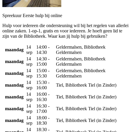
Spreekuur Eerste hulp bij online
Hulp voor iedereen die ondersteuning wil bij het regelen van allerlei
online zaken. 1-op-1, gratis en voor iedereen. Je hoeft geen lid te
zijn van de Bibliotheek. Waar kan jij hulp bij gebruiken?
14
14:00 -
Geldermalsen, Bibliotheek
maandag
sep
14:30
Geldermalsen
14
14:30 -
Geldermalsen, Bibliotheek
maandag
sep
15:00
Geldermalsen
14
15:00 -
Geldermalsen, Bibliotheek
maandag
sep
15:30
Geldermalsen
14
15:30 -
maandag
Tiel, Bibliotheek Tiel (in Zinder)
sep
16:00
14
16:00 -
maandag
Tiel, Bibliotheek Tiel (in Zinder)
sep
16:30
14
16:30 -
maandag
Tiel, Bibliotheek Tiel (in Zinder)
sep
17:00
14
18:00 -
maandag
Tiel, Bibliotheek Tiel (in Zinder)
sep
18:30
14
18:30 -