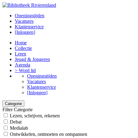
Openingstijden
Vacatures
Klantenservice
[Inloggen]
Home
Collectie
Leren
Jeugd & Jongeren
Agenda
> Word lid
Openingstijden
Vacatures
Klantenservice
[Inloggen]
Categorie
Filter Categorie
Lezen, schrijven, rekenen
Debat
Medialab
Ontwikkelen, ontmoeten en ontspannen