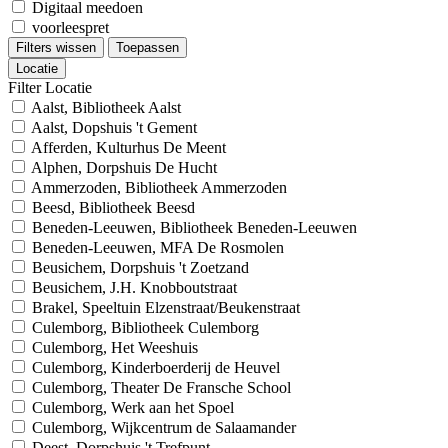
Digitaal meedoen
voorleespret
Filters wissen
Toepassen
Locatie
Filter Locatie
Aalst, Bibliotheek Aalst
Aalst, Dopshuis 't Gement
Afferden, Kulturhus De Meent
Alphen, Dorpshuis De Hucht
Ammerzoden, Bibliotheek Ammerzoden
Beesd, Bibliotheek Beesd
Beneden-Leeuwen, Bibliotheek Beneden-Leeuwen
Beneden-Leeuwen, MFA De Rosmolen
Beusichem, Dorpshuis 't Zoetzand
Beusichem, J.H. Knobboutstraat
Brakel, Speeltuin Elzenstraat/Beukenstraat
Culemborg, Bibliotheek Culemborg
Culemborg, Het Weeshuis
Culemborg, Kinderboerderij de Heuvel
Culemborg, Theater De Fransche School
Culemborg, Werk aan het Spoel
Culemborg, Wijkcentrum de Salaamander
Deest, Dorpshuis 't Trefpunt