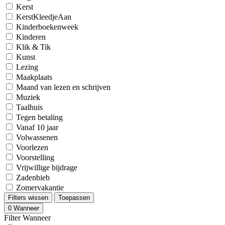
Kerst
KerstKleedjeAan
Kinderboekenweek
Kinderen
Klik & Tik
Kunst
Lezing
Maakplaats
Maand van lezen en schrijven
Muziek
Taalhuis
Tegen betaling
Vanaf 10 jaar
Volwassenen
Voorlezen
Voorstelling
Vrijwillige bijdrage
Zadenbieb
Zomervakantie
Filters wissen
Toepassen
0
Wanneer
Filter Wanneer