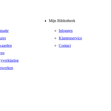
Mijn Bibliotheek
isatie
Inloggen
ures
Klantenservice
waarden
Contact
ven
cyverklaring
nwerken