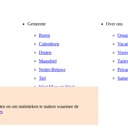
Gemeente
Over ons
Buren
Organ
Culemborg
Vacat
Druten
Voor
Maasdriel
Tarie
Neder-Betuwe
Priva
Tiel
Same
West Maas en Waal
West Betuwe
Zaltbommel
eten en om statistieken te maken waarmee de
es