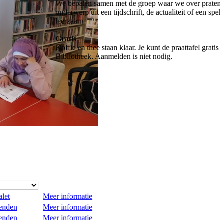
We bepalen samen met de groep waar we over praten
onderwerp uit een tijdschrift, de actualiteit of een spe
leerzaam.
Gratis
Koffie en thee staan klaar. Je kunt de praattafel grati
Bibliotheek. Aanmelden is niet nodig.
let
Meer informatie
ienden
Meer informatie
ienden
Meer informatie