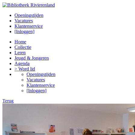
Openingstijden
Vacatures
Klantenservice
[Inloggen]
Home
Collectie
Leren
Jeugd & Jongeren
Agenda
> Word lid
Openingstijden
Vacatures
Klantenservice
[Inloggen]
Terug