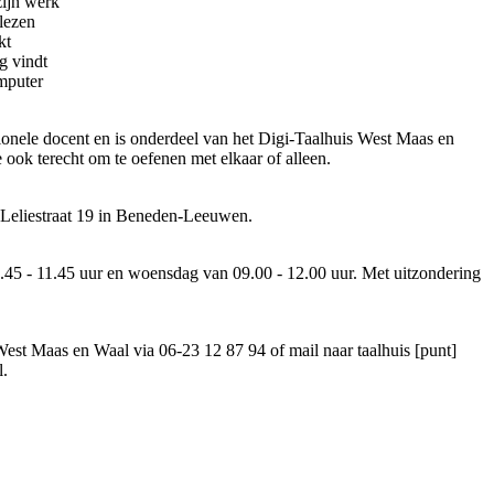
zijn werk
lezen
kt
ig vindt
mputer
onele docent en is onderdeel van het Digi-Taalhuis West Maas en
ook terecht om te oefenen met elkaar of alleen.
Leliestraat 19 in Beneden-Leeuwen.
.45 - 11.45 uur en woensdag van 09.00 - 12.00 uur. Met uitzondering
West Maas en Waal via 06-23 12 87 94 of mail naar
taalhuis [punt]
l
.