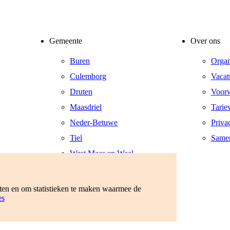
Gemeente
Over ons
Buren
Organ
Culemborg
Vacat
Druten
Voor
Maasdriel
Tarie
Neder-Betuwe
Priva
Tiel
Same
West Maas en Waal
West Betuwe
Zaltbommel
eten en om statistieken te maken waarmee de
es