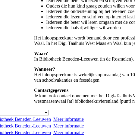
Iedereen die beter wil lezen en schrijven voor 
Ouders die hun kind graag zouden willen voor
Iedereen die ondersteuning bij het rekenen zoe
Iedereen die lezen en schrijven op internet last
Iedereen die beter wil leren omgaan met de co
Iedereen die taalvrijwilliger wil worden
Het inloopspreekuur wordt bemand door een professi
Waal. In het Digi-Taalhuis West Maas en Waal kun je 
Waar?
In Bibliotheek Beneden-Leeuwen (in de Rosmolen), 
Wanneer?
Het inloopspreekuur is wekelijks op maandag van 10
van schoolvakanties en feestdagen.
Contactgegevens
Je kunt ook contact opnemen met het Digi-Taalhuis 
westmaasenwaal [at] bibliotheekrivierenland [punt] n
iotheek Beneden-Leeuwen
Meer informatie
iotheek Beneden-Leeuwen
Meer informatie
iotheek Beneden-Leeuwen
Meer informatie