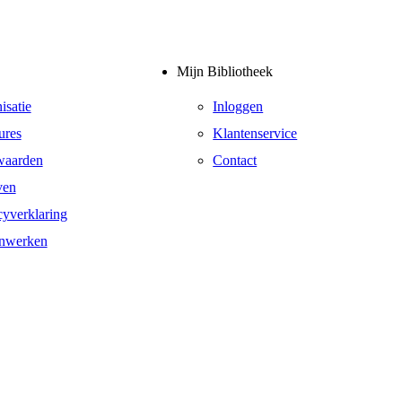
Mijn Bibliotheek
isatie
Inloggen
ures
Klantenservice
waarden
Contact
ven
cyverklaring
nwerken