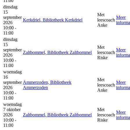
11:00
dinsdag
15
Met
september
Meer
Kerkdriel, Bibliotheek Kerkdriel
leescoach
2026
informa
Anke
10:00 -
11:00
dinsdag
15
Met
september
Meer
Zaltbommel, Bibliotheek Zaltbommel
leescoach
2026
informa
Riske
10:00 -
11:00
woensdag
16
Met
september
Ammerzoden, Bibliotheek
Meer
leescoach
2026
Ammerzoden
informa
Anke
10:00 -
11:00
woensdag
7 oktober
Met
Meer
2026
Zaltbommel, Bibliotheek Zaltbommel
leescoach
informa
10:00 -
Riske
11:00