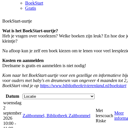
BoekStart
Gratis
BoekStart-uurtje
Wat is het BoekStart-uurtje?
Heb je vragen over voorlezen? Welke boeken zijn leuk? En hoe doe je
kleintje?
Na afloop kun je zelf een boek kiezen om te lenen voor veel leesplezie
Kosten en aanmelden
Deelname is gratis en aanmelden is niet nodig!
Kom naar het BoekStart-uurtje voor een gezellige en informatieve bije
voor ouders met baby's en dreumesen van ongeveer 4 maanden tot 2,5
BoekStart vind je op
https://www.bibliotheekrivierenland.nl/boekstart
Datum
woensdag
2
Met
september
Meer
Zaltbommel, Bibliotheek Zaltbommel
leescoach
2026
informa
Riske
10:00 -