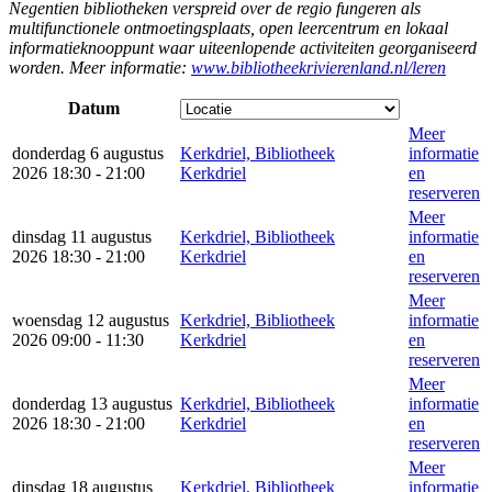
Negentien bibliotheken verspreid over de regio fungeren als
multifunctionele ontmoetingsplaats, open leercentrum en lokaal
informatieknooppunt waar uiteenlopende activiteiten georganiseerd
worden. Meer informatie:
www.bibliotheekrivierenland.nl/leren
Datum
Meer
donderdag 6 augustus
Kerkdriel, Bibliotheek
informatie
2026 18:30 - 21:00
Kerkdriel
en
reserveren
Meer
dinsdag 11 augustus
Kerkdriel, Bibliotheek
informatie
2026 18:30 - 21:00
Kerkdriel
en
reserveren
Meer
woensdag 12 augustus
Kerkdriel, Bibliotheek
informatie
2026 09:00 - 11:30
Kerkdriel
en
reserveren
Meer
donderdag 13 augustus
Kerkdriel, Bibliotheek
informatie
2026 18:30 - 21:00
Kerkdriel
en
reserveren
Meer
dinsdag 18 augustus
Kerkdriel, Bibliotheek
informatie