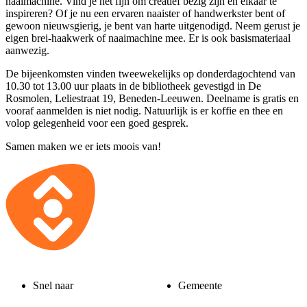
naaimachine. Vind je het fijn om creatief bezig zijn en elkaar te
inspireren? Of je nu een ervaren naaister of handwerkster bent of
gewoon nieuwsgierig, je bent van harte uitgenodigd. Neem gerust je
eigen brei-haakwerk of naaimachine mee. Er is ook basismateriaal
aanwezig.
De bijeenkomsten vinden tweewekelijks op donderdagochtend van
10.30 tot 13.00 uur plaats in de bibliotheek gevestigd in De
Rosmolen, Leliestraat 19, Beneden-Leeuwen. Deelname is gratis en
vooraf aanmelden is niet nodig. Natuurlijk is er koffie en thee en
volop gelegenheid voor een goed gesprek.
Samen maken we er iets moois van!
Snel naar
Gemeente