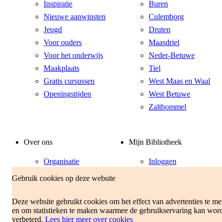
Inspiratie
Buren
Nieuwe aanwinsten
Culemborg
Jeugd
Druten
Voor ouders
Maasdriel
Voor het onderwijs
Neder-Betuwe
Maakplaats
Tiel
Gratis cursussen
West Maas en Waal
Openingstijden
West Betuwe
Zaltbommel
Over ons
Mijn Bibliotheek
Organisatie
Inloggen
Vacatures
Klantenservice
Gebruik cookies op deze website
Voorwaarden
Contact
Tarieven
Deze website gebruikt cookies om het effect van advertenties te me
en om statistieken te maken waarmee de gebruikservaring kan wor
Privacyverklaring
verbeterd.
Lees hier meer over cookies