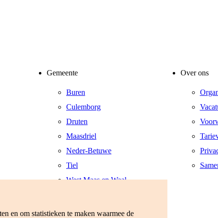
Gemeente
Over ons
Buren
Organ
Culemborg
Vacat
Druten
Voor
Maasdriel
Tarie
Neder-Betuwe
Priva
Tiel
Same
West Maas en Waal
West Betuwe
Zaltbommel
eten en om statistieken te maken waarmee de