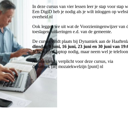
In deze cursus van vier lessen leer je stap voor stap
Een DigiD heb je nodig als je wilt inloggen op websi
overheid.nl
Ook leggen we uit wat de Voorzieningenwijzer van de
toeslagen, uitkeringen e.d. van de gemeente.
De cursus vindt plaats bij Dynamiek aan de Haaftenla
dinsdag 9 juni, 16 juni, 23 juni en 30 juni van 19:
Je hebt geen laptop nodig, maar neem wel je telefoo
Aanmelden is verplicht voor deze cursus, via
dynamiek [at] mozaiekwelzijn [punt] nl