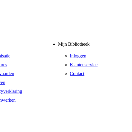
Mijn Bibliotheek
isatie
Inloggen
ures
Klantenservice
waarden
Contact
ven
cyverklaring
nwerken