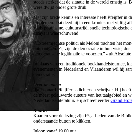
steeds sterker dat de situatie in de wereld ernstig i
wereldwijd onder grote druk.
Met zijn brede kennis en interesse heeft Pfeijffer in 
problemen. Dat deed hij in een kroniek met vijftig a
zoals populisme, cultuurstrijd, snelle technologisch
essays is waarschuwend.
‘’Extreemrechtse politici als Meloni trachten het m
ontmantelen. Zij zijn de democratie in hun visie, du
democratische legitimatie te voorzien.'' - uit Absolut
In plaats van een traditionele boekhandelstournee, kie
evenementen in Nederland en Vlaanderen wil hij sam
democratie.
Over de auteur
Ilja Leonard Pfeijffer is dichter en schrijver. Hij hee
de meest gelauwerde auteurs van het taalgebied en 
Nederlandse literatuur. Hij schreef eerder
Grand Hote
Kaarten
Kaarten voor de lezing zijn €5,-. Leden van de Bibli
onderstaande button te klikken.
Inloop vanaf 19.00 uur