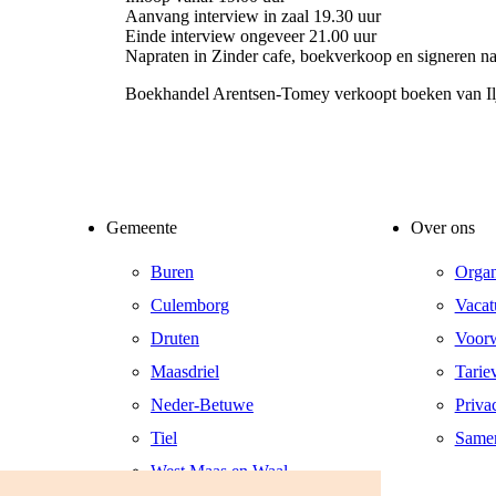
Aanvang interview in zaal 19.30 uur
Einde interview ongeveer 21.00 uur
Napraten in Zinder cafe, boekverkoop en signeren na
Boekhandel Arentsen-Tomey verkoopt boeken van Ilja
Gemeente
Over ons
Buren
Organ
Culemborg
Vacat
Druten
Voor
Maasdriel
Tarie
Neder-Betuwe
Priva
Tiel
Same
West Maas en Waal