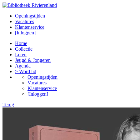
Openingstijden
Vacatures
Klantenservice
[Inloggen]
Home
Collectie
Leren
Jeugd & Jongeren
Agenda
> Word lid
Openingstijden
Vacatures
Klantenservice
[Inloggen]
Terug