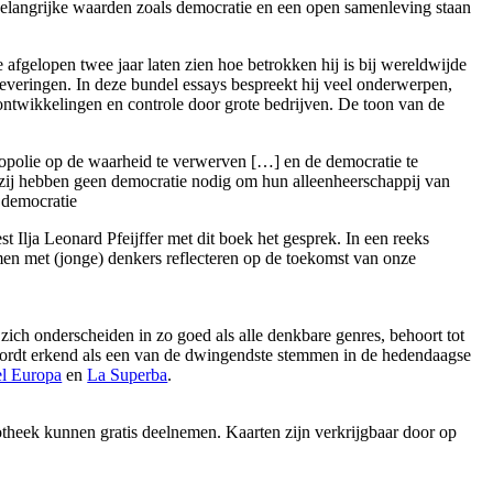
s. Belangrijke waarden zoals democratie en een open samenleving staan
de afgelopen twee jaar laten zien hoe betrokken hij is bij wereldwijde
fleveringen. In deze bundel essays bespreekt hij veel onderwerpen,
e ontwikkelingen en controle door grote bedrijven. De toon van de
onopolie op de waarheid te verwerven […] en de democratie te
s zij hebben geen democratie nodig om hun alleenheerschappij van
e democratie
st Ilja Leonard Pfeijffer met dit boek het gesprek. In een reeks
en met (jonge) denkers reflecteren op de toekomst van onze
ft zich onderscheiden in zo goed als alle denkbare genres, behoort tot
wordt erkend als een van de dwingendste stemmen in de hedendaagse
l Europa
en
La Superba
.
otheek kunnen gratis deelnemen. Kaarten zijn verkrijgbaar door op