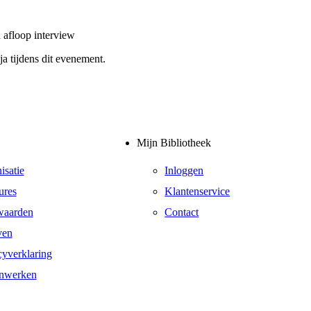
 afloop interview
 tijdens dit evenement.
Mijn Bibliotheek
isatie
Inloggen
ures
Klantenservice
waarden
Contact
ven
cyverklaring
nwerken