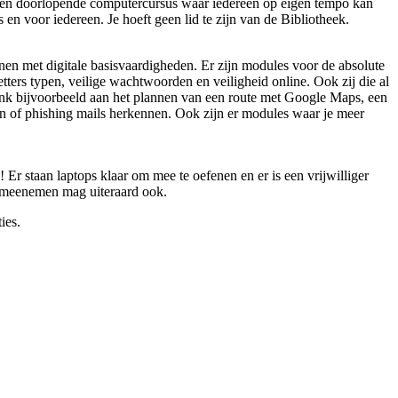
 een doorlopende computercursus waar iedereen op eigen tempo kan
 en voor iedereen. Je hoeft geen lid te zijn van de Bibliotheek.
nen met digitale basisvaardigheden. Er zijn modules voor de absolute
tters typen, veilige wachtwoorden en veiligheid online. Ook zij die al
nk bijvoorbeeld aan het plannen van een route met Google Maps, een
n of phishing mails herkennen. Ook zijn er modules waar je meer
Er staan laptops klaar om mee te oefenen en er is een vrijwilliger
t meenemen mag uiteraard ook.
ies.