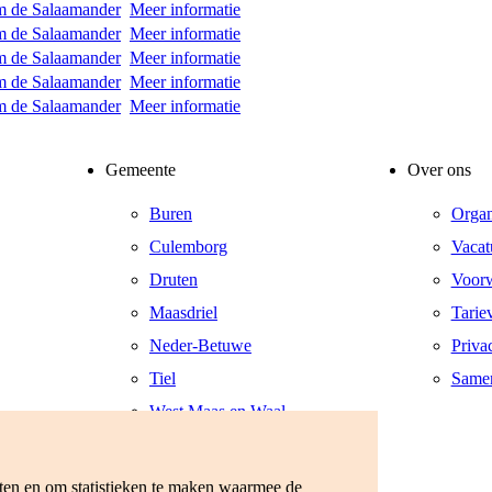
m de Salaamander
Meer informatie
m de Salaamander
Meer informatie
m de Salaamander
Meer informatie
m de Salaamander
Meer informatie
m de Salaamander
Meer informatie
Gemeente
Over ons
Buren
Organ
Culemborg
Vacat
Druten
Voor
Maasdriel
Tarie
Neder-Betuwe
Priva
Tiel
Same
West Maas en Waal
West Betuwe
Zaltbommel
eten en om statistieken te maken waarmee de