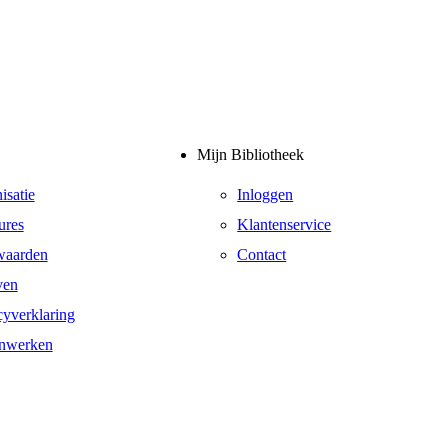
Mijn Bibliotheek
isatie
Inloggen
ures
Klantenservice
waarden
Contact
ven
cyverklaring
nwerken